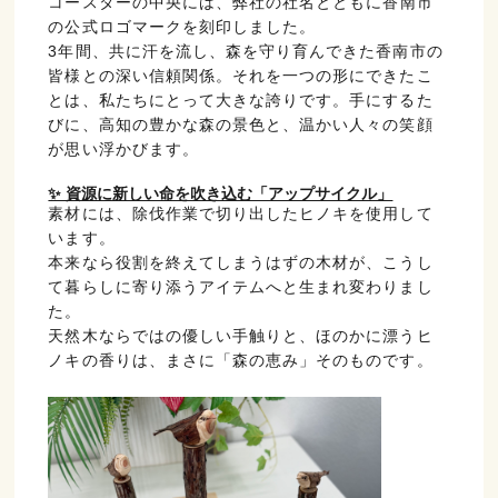
コースターの中央には、弊社の社名とともに
香南市
の公式ロゴマーク
を刻印しました。
3年間、共に汗を流し、森を守り育んできた香南市の
皆様との深い信頼関係。それを一つの形にできたこ
とは、私たちにとって大きな誇りです。手にするた
びに、高知の豊かな森の景色と、温かい人々の笑顔
が思い浮かびます。
✨ 資源に新しい命を吹き込む「アップサイクル」
素材には、除伐作業で切り出したヒノキを使用して
います。
本来なら役割を終えてしまうはずの木材が、こうし
て暮らしに寄り添うアイテムへと生まれ変わりまし
た。
天然木ならではの優しい手触りと、ほのかに漂うヒ
ノキの香りは、まさに「森の恵み」そのものです。