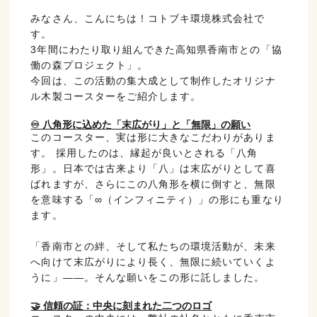
みなさん、こんにちは！コトブキ環境株式会社で
す。
3年間にわたり取り組んできた高知県香南市との「協
働の森プロジェクト」。
今回は、この活動の集大成として制作した
オリジナ
ル木製コースター
をご紹介します。
♾️ 八角形に込めた「末広がり」と「無限」の願い
このコースター、実は形に大きなこだわりがありま
す。 採用したのは、縁起が良いとされる「八角
形」
。日本では古来より「八」は末広がりとして喜
ばれますが、さらにこの八角形を横に倒すと、無限
を意味する
「∞（インフィニティ）」の形にも重なり
ます。
「香南市との絆、そして私たちの環境活動が、未来
へ向けて末広がりにより長く、無限に続いていくよ
うに」——。そんな願いをこの形に託しました。
🤝 信頼の証：中央に刻まれた二つのロゴ