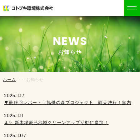
NEWS
お知らせ
ホーム
お知らせ
2025.11.17
🌳最終回レポート：協働の森プロジェクト—雨天決行！室内で育む「森の力」と「木の恵み」
2025.11.11
🧹✨ 新木場辰巳地域クリーンアップ活動に参加！
2025.11.07