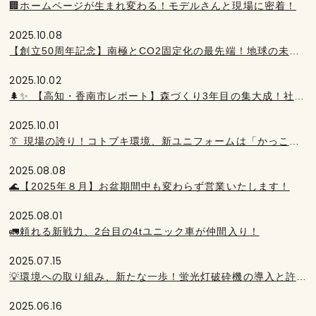
🏢ホームページが生まれ変わる！モデルさんと現場に密着！
2025.10.08
【創立50周年記念】南極とCO2固定化の最先端！地球の未来を考える一日
2025.10.02
🌲✨ 【高知・香南市レポート】森づくり3年目の集大成！社員が体験した木の力
2025.10.01
👔 現場の誇り！コトブキ環境、新ユニフォームは「かっこよさ」を追求！
2025.08.08
🌊【2025年８月】お盆期間中も変わらず営業いたします！
2025.08.01
🚛頼れる新戦力、2台目の4tユニック車が仲間入り！
2025.07.15
💡環境への取り組み、新たな一歩！蛍光灯破砕機の導入と許可取得のお知らせ
2025.06.16