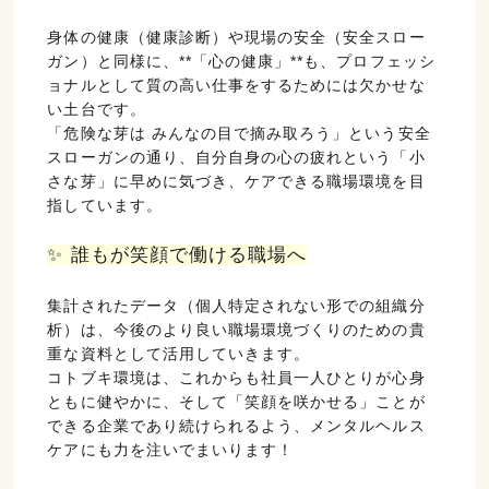
身体の健康（健康診断）や現場の安全（安全スロー
ガン）と同様に、**「心の健康」**も、プロフェッシ
ョナルとして質の高い仕事をするためには欠かせな
い土台です。
「危険な芽は みんなの目で摘み取ろう」という安全
スローガンの通り、自分自身の心の疲れという「小
さな芽」に早めに気づき、ケアできる職場環境を目
指しています。
✨ 誰もが笑顔で働ける職場へ
集計されたデータ（個人特定されない形での組織分
析）は、今後のより良い職場環境づくりのための貴
重な資料として活用していきます。
コトブキ環境は、これからも社員一人ひとりが心身
ともに健やかに、そして「笑顔を咲かせる」ことが
できる企業であり続けられるよう、メンタルヘルス
ケアにも力を注いでまいります！